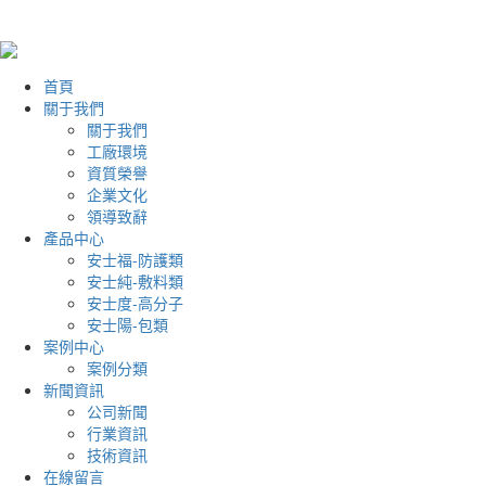
首頁
關于我們
關于我們
工廠環境
資質榮譽
企業文化
領導致辭
產品中心
安士福-防護類
安士純-敷料類
安士度-高分子
安士陽-包類
案例中心
案例分類
新聞資訊
公司新聞
行業資訊
技術資訊
在線留言