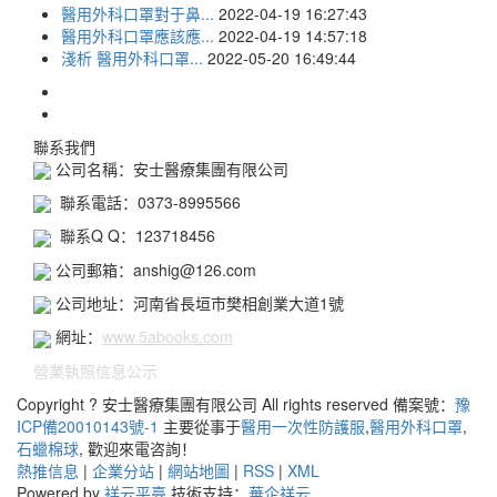
醫用外科口罩對于鼻...
2022-04-19 16:27:43
醫用外科口罩應該應...
2022-04-19 14:57:18
淺析 醫用外科口罩...
2022-05-20 16:49:44
聯系我們
公司名稱：安士醫療集團有限公司
聯系電話：0373-8995566
聯系Q Q：123718456
公司郵箱：anshig@126.com
公司地址：河南省長垣市樊相創業大道1號
網址：
www.5abooks.com
營業執照信息公示
Copyright ? 安士醫療集團有限公司 All rights reserved 備案號：
豫
ICP備20010143號-1
主要從事于
醫用一次性防護服
,
醫用外科口罩
,
石蠟棉球
, 歡迎來電咨詢！
熱推信息
|
企業分站
|
網站地圖
|
RSS
|
XML
Powered by
祥云平臺
技術支持：
華企祥云