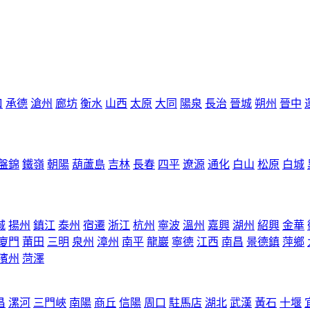
口
承德
滄州
廊坊
衡水
山西
太原
大同
陽泉
長治
晉城
朔州
晉中
盤錦
鐵嶺
朝陽
葫蘆島
吉林
長春
四平
遼源
通化
白山
松原
白城
城
揚州
鎮江
泰州
宿遷
浙江
杭州
寧波
溫州
嘉興
湖州
紹興
金華
廈門
莆田
三明
泉州
漳州
南平
龍巖
寧德
江西
南昌
景德鎮
萍鄉
濱州
菏澤
昌
漯河
三門峽
南陽
商丘
信陽
周口
駐馬店
湖北
武漢
黃石
十堰