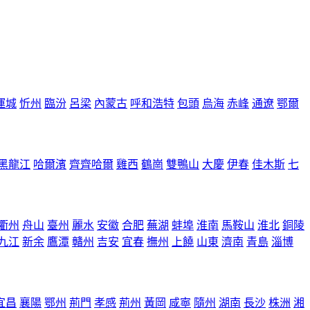
運城
忻州
臨汾
呂梁
內蒙古
呼和浩特
包頭
烏海
赤峰
通遼
鄂爾
黑龍江
哈爾濱
齊齊哈爾
雞西
鶴崗
雙鴨山
大慶
伊春
佳木斯
七
衢州
舟山
臺州
麗水
安徽
合肥
蕪湖
蚌埠
淮南
馬鞍山
淮北
銅陵
九江
新余
鷹潭
贛州
吉安
宜春
撫州
上饒
山東
濟南
青島
淄博
宜昌
襄陽
鄂州
荊門
孝感
荊州
黃岡
咸寧
隨州
湖南
長沙
株洲
湘