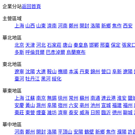
企業分站
返回首頁
主營區域
上海
山西
山東
濟南
河南
鄭州
開封
洛陽
新鄉
焦作
西安
華北地區
北京
天津
河北
石家莊
唐山
秦皇島
邯鄲
邢臺
保定
張家
多斯
呼倫貝爾
巴彥淖爾
烏蘭察布
東北地區
遼寧
沈陽
大連
鞍山
撫順
本溪
丹東
錦州
營口
阜新
遼陽
臺河
牡丹江
黑河
綏化
華東地區
上海
江蘇
南京
無錫
徐州
常州
蘇州
南通
連云港
淮安
鹽
安慶
黃山
滁州
阜陽
宿州
六安
亳州
池州
宣城
福建
福州
棗莊
東營
煙臺
濰坊
濟寧
泰安
威海
日照
臨沂
德州
聊城
華中地區
河南
鄭州
開封
洛陽
平頂山
安陽
鶴壁
新鄉
焦作
濮陽
許