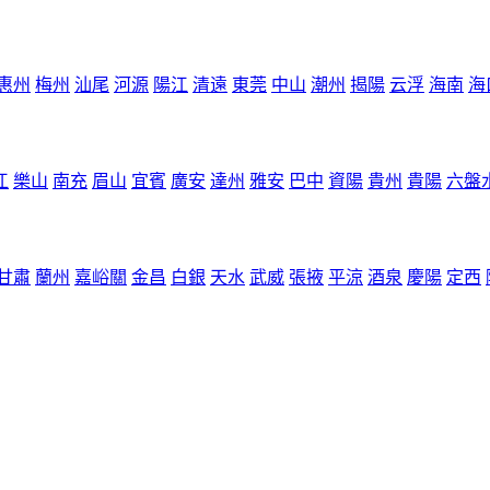
惠州
梅州
汕尾
河源
陽江
清遠
東莞
中山
潮州
揭陽
云浮
海南
海
江
樂山
南充
眉山
宜賓
廣安
達州
雅安
巴中
資陽
貴州
貴陽
六盤
甘肅
蘭州
嘉峪關
金昌
白銀
天水
武威
張掖
平涼
酒泉
慶陽
定西