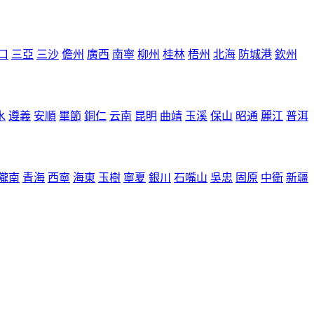
口
三亞
三沙
儋州
廣西
南寧
柳州
桂林
梧州
北海
防城港
欽州
水
遵義
安順
畢節
銅仁
云南
昆明
曲靖
玉溪
保山
昭通
麗江
普洱
隴南
青海
西寧
海東
玉樹
寧夏
銀川
石嘴山
吳忠
固原
中衛
新疆