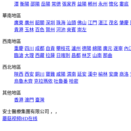
潭
衡陽
邵陽
岳陽
常德
張家界
益陽
郴州
永州
懷化
婁底
華南地區
廣東
廣州
韶關
深圳
珠海
汕頭
佛山
江門
湛江
茂名
肇慶
貴港
玉林
百色
賀州
河池
來賓
崇左
西南地區
重慶
四川
成都
自貢
攀枝花
瀘州
德陽
綿陽
廣元
遂寧
內
臨滄
大理
西藏
拉薩
日喀則
昌都
林芝
山南
那曲
西北地區
陜西
西安
銅川
寶雞
咸陽
渭南
延安
漢中
榆林
安康
商洛
烏魯木齊
克拉瑪依
吐魯番
哈密
其他地區
香港
澳門
臺灣
安士醫療集團有限公司
，
，
蘑菇视频HD在线