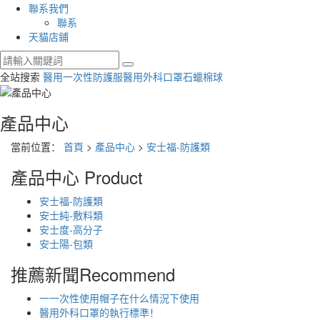
聯系我們
聯系
天貓店鋪
全站搜索
醫用一次性防護服
醫用外科口罩
石蠟棉球
產品中心
當前位置：
首頁
>
產品中心
>
安士福-防護類
產品中心
Product
安士福-防護類
安士純-敷料類
安士度-高分子
安士陽-包類
推薦新聞
Recommend
一一次性使用帽子在什么情況下使用
醫用外科口罩的執行標準！