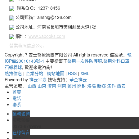
聯系Q Q：123718456
公司郵箱：anshig@126.com
公司地址：河南省長垣市樊相創業大道1號
網址：
www.5abooks.com
營業執照信息公示
Copyright ? 安士醫療集團有限公司 All rights reserved 備案號：
豫
ICP備20010143號-1
主要從事于
醫用一次性防護服
,
醫用外科口罩
,
石蠟棉球
, 歡迎來電咨詢！
熱推信息
|
企業分站
|
網站地圖
|
RSS
|
XML
Powered by
祥云平臺
技術支持：
華企祥云
主營區域：
山西
山東
濟南
河南
鄭州
開封
洛陽
新鄉
焦作
西安
首頁
電話
聯系
業務咨詢
服務熱線
0373-8769999
在線留言
微信