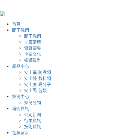
首頁
關于我們
關于我們
工廠環境
資質榮譽
企業文化
領導致辭
產品中心
安士福-防護類
安士純-敷料類
安士度-高分子
安士陽-包類
案例中心
案例分類
新聞資訊
公司新聞
行業資訊
技術資訊
在線留言