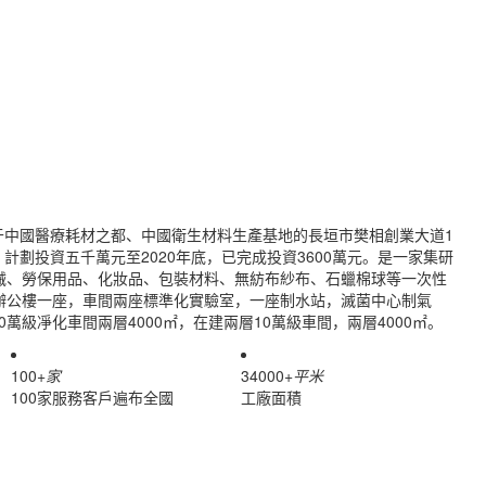
位于中國醫療耗材之都、中國衛生材料生產基地的長垣市樊相創業大道1
計劃投資五千萬元至2020年底，已完成投資3600萬元。是一家集研
械、勞保用品、化妝品、包裝材料、無紡布紗布、石蠟棉球等一次性
辦公樓一座，車間兩座標準化實驗室，一座制水站，滅菌中心制氣
萬級凈化車間兩層4000㎡，在建兩層10萬級車間，兩層4000㎡。
100
+
家
34000
+
平米
100家服務客戶遍布全國
工廠面積