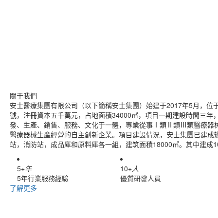
關于我們
安士醫療集團有限公司（以下簡稱安士集團）始建于2017年5月，
號，注冊資本五千萬元，占地面積34000㎡，項目一期建設時間三年，
發、生產、銷售、服務、文化于一體，專業從事Ⅰ類Ⅱ類Ⅲ類醫療器
醫療器械生產經營的自主創新企業。項目建設情況，安士集團已建成
站，消防站，成品庫和原料庫各一組，建筑面積18000㎡。其中建成10
5
+
年
10
+
人
5年行業服務經驗
優質研發人員
了解更多