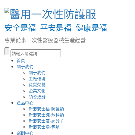
安全是福 平安是福 健康是福
專業從事一次性醫療器械生產經營
首頁
關于我們
關于我們
工廠環境
資質榮譽
企業文化
領導致辭
產品中心
新鄉安士福-防護類
新鄉安士純-敷料類
新鄉安士度-高分子
新鄉安士陽-包類
案例中心