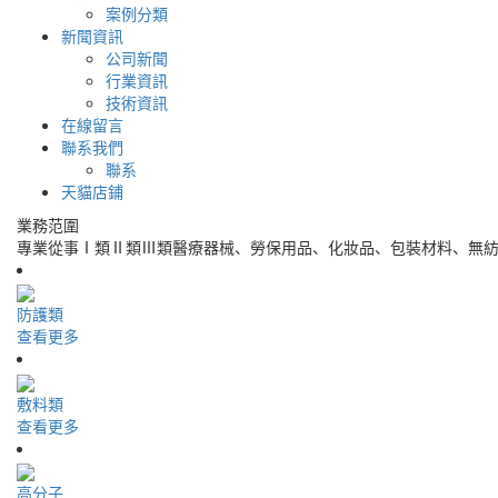
案例分類
新聞資訊
公司新聞
行業資訊
技術資訊
在線留言
聯系我們
聯系
天貓店鋪
業務范圍
專業從事Ⅰ類Ⅱ類Ⅲ類醫療器械、勞保用品、化妝品、包裝材料、無
防護類
查看更多
敷料類
查看更多
高分子