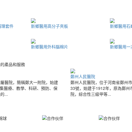
護理套件
新鄉醫用高分子夾板
新鄉醫用石
新鄉醫用外科腦棉片
新鄉醫用一
意的產品和服務
鄭州人民醫院
附屬醫院，簡稱鄭大一附院，始建
鄭州人民醫院，位于河南省鄭州
月，集醫療、教學、科研、預防、保
33號，始建于1912年，原為鄭
...
院，綜合性三級甲等...