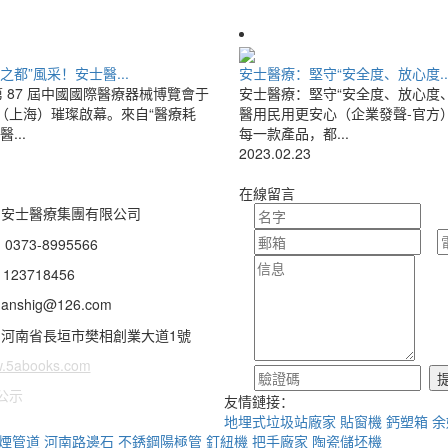
之都”風采！安士醫...
安士醫療：堅守“安全度、放心度..
，第 87 屆中國國際醫療器械博覽會于
安士醫療：堅守“安全度、放心度
（上海）璀璨啟幕。來自“醫療耗
醫用民用更安心（企業發聲-官方
...
每一款產品，都...
2023.02.23
在線留言
安士醫療集團有限公司
73-8995566
23718456
shig@126.com
河南省長垣市樊相創業大道1號
.5abooks.com
公示
友情鏈接：
地埋式垃圾站廠家
貼窗機
鈣塑箱
余
煙管道
河南路邊石
不銹鋼陽極管
釘紐機
把手廠家
陶瓷儲坯機