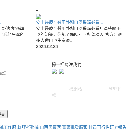
.
安士醫療：醫用外科口罩采購必看...
、舒適度”標準
安士醫療：醫用外科口罩采購必看！這些關于口
）“我們生產的
罩的知識，你都了解嗎？（科普植入-官方）很
多人做口罩生意很...
2023.02.23
掃一掃關注我們
手機網站 APP下
載
姚工作服
虹膜考勤機
山西黑廠家
膏藥批發廠家
甘肅可行性研究報告