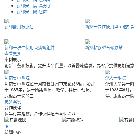
新鄉安士度-高分子
新鄉安士陽-包類
新鄉醫用被服包
新鄉一次性使用無菌透析
新鄉一次性使用吸痰管組件
新鄉粘膠型石膏繃帶
查看更多
案例展示
創新工藝和技術，提升產品質量，改善醫療體驗，為客戶提供更加滿
河南省中醫院
鄭大一附院
河南省中醫院位于河南省鄭州市東風路6號，始建
鄭州大學第一
于1985年，是一所集醫療、教學、科研、預防、
于1928年9
康復為一體的三...
健、康復為一體的
更多案例
合作伙伴
多年行業經驗，合作伙伴遍布各個區域
新聞中心