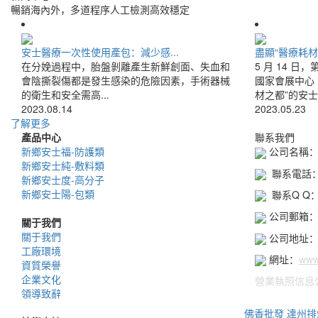
暢銷海內外，多道程序人工檢測高效穩定
安士醫療一次性使用產包：減少感...
盡顯“醫療耗材
在分娩過程中，胎盤剝離產生新鮮創面、失血和
5 月 14 日
會陰撕裂傷都是發生感染的危險因素，手術器械
國家會展中心
的衛生和安全需高...
材之都”的安士醫
2023.08.14
2023.05.23
了解更多
產品中心
聯系我們
新鄉安士福-防護類
公司名稱：
新鄉安士純-敷料類
聯系電話：03
新鄉安士度-高分子
新鄉安士陽-包類
聯系Q Q：1
公司郵箱：an
關于我們
關于我們
公司地址：
工廠環境
網址：
www
資質榮譽
企業文化
營業執照信息
領導致辭
佛香批發
達州排