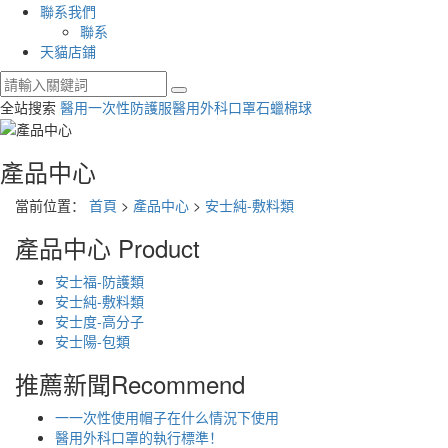
聯系我們
聯系
天貓店鋪
全站搜索
醫用一次性防護服
醫用外科口罩
石蠟棉球
產品中心
當前位置：
首頁
>
產品中心
>
安士純-敷料類
產品中心
Product
安士福-防護類
安士純-敷料類
安士度-高分子
安士陽-包類
推薦新聞
Recommend
一一次性使用帽子在什么情況下使用
醫用外科口罩的執行標準！