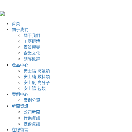
首頁
關于我們
關于我們
工廠環境
資質榮譽
企業文化
領導致辭
產品中心
安士福-防護類
安士純-敷料類
安士度-高分子
安士陽-包類
案例中心
案例分類
新聞資訊
公司新聞
行業資訊
技術資訊
在線留言