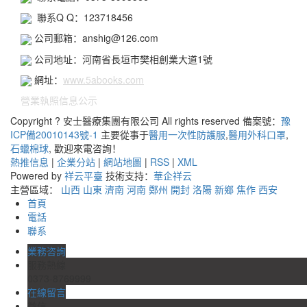
聯系Q Q：123718456
公司郵箱：anshig@126.com
公司地址：河南省長垣市樊相創業大道1號
網址：
www.5abooks.com
營業執照信息公示
Copyright ? 安士醫療集團有限公司 All rights reserved 備案號：
豫
ICP備20010143號-1
主要從事于
醫用一次性防護服
,
醫用外科口罩
,
石蠟棉球
, 歡迎來電咨詢！
熱推信息
|
企業分站
|
網站地圖
|
RSS
|
XML
Powered by
祥云平臺
技術支持：
華企祥云
主營區域：
山西
山東
濟南
河南
鄭州
開封
洛陽
新鄉
焦作
西安
首頁
電話
聯系
業務咨詢
服務熱線
0373-8769999
在線留言
微信