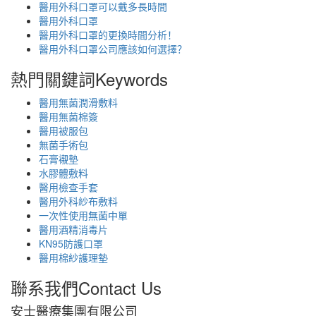
醫用外科口罩可以戴多長時間
醫用外科口罩
醫用外科口罩的更換時間分析！
醫用外科口罩公司應該如何選擇？
熱門關鍵詞
Keywords
醫用無菌潤滑敷料
醫用無菌棉簽
醫用被服包
無菌手術包
石膏襯墊
水膠體敷料
醫用檢查手套
醫用外科紗布敷料
一次性使用無菌中單
醫用酒精消毒片
KN95防護口罩
醫用棉紗護理墊
聯系我們
Contact Us
安士醫療集團有限公司